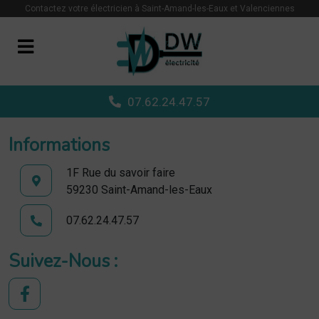
Panneau de gestion des cookies
Contactez votre électricien à Saint-Amand-les-Eaux et Valenciennes
07.62.24.47.57
Informations
1F Rue du savoir faire
59230 Saint-Amand-les-Eaux
07.62.24.47.57
Suivez-Nous :